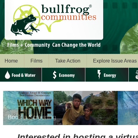
Home
Films
Take Action
Explore Issue Areas
Food & Water
Economy
Energy
Envi
Interested in hosting a virt