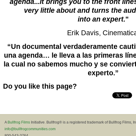
agenda...it brings you to the front lin
very little about and turns the a
into an expert.
"
Erik Davis, Cinematic
“Un documental verdaderamente cautiv
una agenda… le lleva a las primeras lín
la cual no sabemos mucho y se conviert
experto.”
Do you like this page?
A
Bullfrog Films
Initiative. Bullfrog® is a registered trademark of Bullfrog Films, In
info@bullfrogcommunities.com
800-543-3764